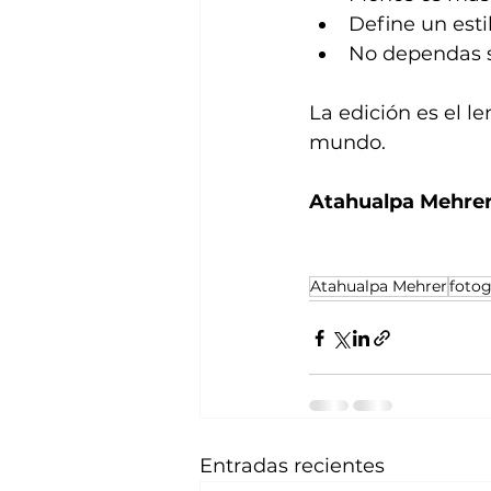
Define un esti
No dependas so
La edición es el l
mundo.
Atahualpa Mehre
Atahualpa Mehrer
fotog
Entradas recientes