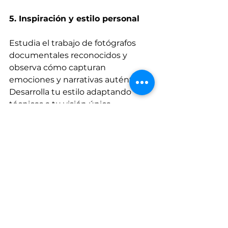
5. Inspiración y estilo personal
Estudia el trabajo de fotógrafos 
documentales reconocidos y 
observa cómo capturan 
emociones y narrativas auténticas. 
Desarrolla tu estilo adaptando 
técnicas a tu visión única.
Atahualpa Mehrer Ph
estilo
creatividad
storytelling
vida real
fotografía documental
Ver todo
Entradas recientes